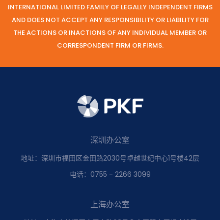
INTERNATIONAL LIMITED FAMILY OF LEGALLY INDEPENDENT FIRMS
AND DOES NOT ACCEPT ANY RESPONSIBILITY OR LIABILITY FOR
THE ACTIONS OR INACTIONS OF ANY INDIVIDUAL MEMBER OR
CORRESPONDENT FIRM OR FIRMS.
深圳办公室
地址：深圳市福田区金田路2030号卓越世纪中心1号楼42层
电话：0755 - 2266 3099
上海办公室